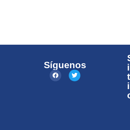
Síguenos
i
i