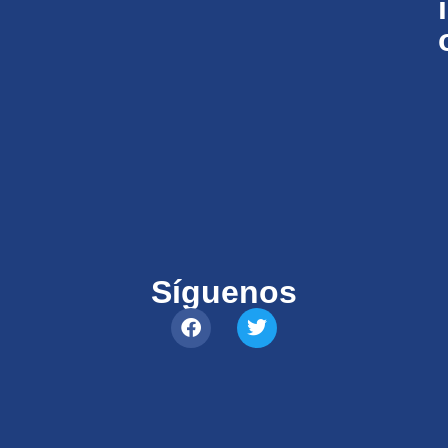
i
Síguenos