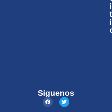
i
i
Síguenos