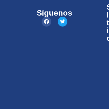
Síguenos
i
i