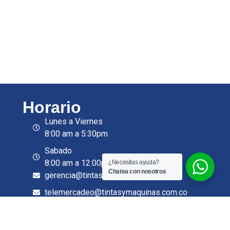
Horario
Lunes a Viernes
8:00 am a 5:30pm
Sabado
8:00 am a 12:00pm
¿Necesitas ayuda?
Chatea con nosotros
gerencia@tintasymaquinas.com.co
telemercadeo@tintasymaquinas.com.co