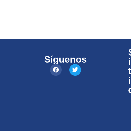
Síguenos
i
i